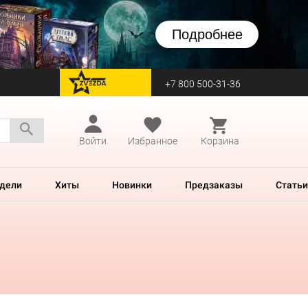
Подробнее
+7 800 500-31-36
перейти на Zvezda
Войти
Избранное
Корзина
дели
Хиты
Новинки
Предзаказы
Статьи