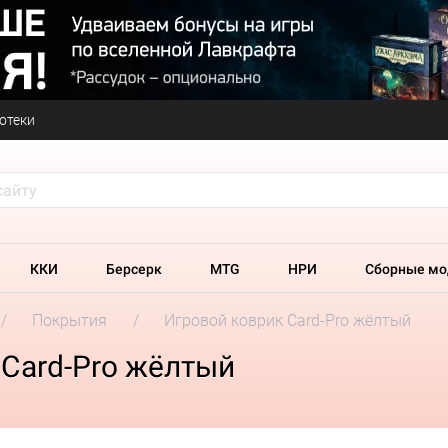
отеки
ККИ
Берсерк
MTG
НРИ
Сборные мо
Покрытия
Игровой коврик Card-Pro жёлтый
Card-Pro жёлтый