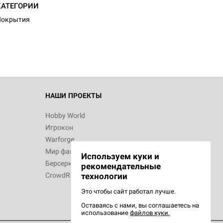
d Журнал
КАТЕГОРИИ
к: Братья
Покрытия
d Звёздные
НАШИ ПРОЕКТЫ
Hobby World
Игрокон
d Сумерки
Warforge
: Грозовой
Мир фантастики
Используем куки и
Берсерк
рекомендательные
CrowdRepublic
технологии
Это чтобы сайт работал лучше.
Оставаясь с нами, вы соглашаетесь на
d Ужас
использование
файлов куки.
орой сезон