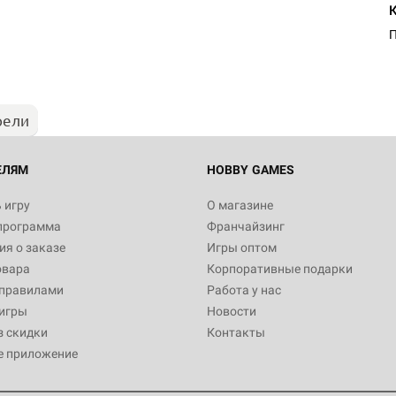
Настольная игра Hobby Worl
"Мир фантастики. Спецвыпус
Стругацкие"
1 490
рели
Настольная игра Hobby Worl
империи: Боевая тревога
799
ЕЛЯМ
HOBBY GAMES
 игру
О магазине
программа
Франчайзинг
Настольная игра Hobby Worl
я о заказе
Игры оптом
империи. Четвёртая редакция
овара
Корпоративные подарки
Рубеж
12 990
 правилами
Работа у нас
игры
Новости
з скидки
Контакты
е приложение
Настольная игра Hobby Worl
Аркхэма. Карточная игра: Вт