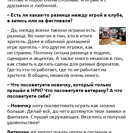
друзьями и любимой.
– Есть ли какая-то разница между игрой в клубе,
в запись или на фестивале?
– Да, между всеми такими играми есть
разница. Во многом в том, кто в итоге
зритель. Даже в обычной домашней
игре зритель – это другие игроки, как
ни странно. Поэтому сильна разница в подаче,
сценарии и акцентах. А также много нюансов в том,
как ставить и делать сцены для разных форматов.
Где-то что-то работает, где-то не работает на
зрителя. В общем, нюансов очень много.
– Что посоветуете новичку, который только
пришёл в НРИ? Что посоветуете ветерану? А что
посоветуете себе?
–
Новичку
могу посоветовать играть как можно
больше. Делай всё, до чего дотянутся твои заявки и
фантазия. Слушай окружающих. Веселись и получай
удовольствие!
Ветерану
же хватит искать опору в системах и