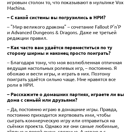
игровым столом то, что показывают в мультике Vox
Machina.
– С какой системы вы погрузились в НРИ?
– "Мир великого дракона" – сочетание Fallout P'n'P
и Advanced Dungeons & Dragons. Даже не третьей
редакции правил.
– Как часто вам удаётся переместиться по ту
сторону ширмы и наконец просто поиграть?
– Благодаря тому, что моя возлюбленная отличная
ведущая настольных ролевых игр, – постоянно. Я
обожаю и вести игры, и играть в них. Поэтому
поиграть удаётся сильно чаще. Мне нравятся все
роли в НРИ.
– Расскажите о домашних партиях, играете ли вы
дома с семьёй или друзьями?
– Да, постоянно играю в домашние игры. Правда,
постоянно приходится жертвовать ими, чтобы
сыграть коммерческую игру или отправиться на
съёмки проекта. Однако же они самые любимые,
тёплые и порой очень сложные. А играю я с