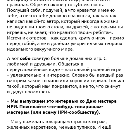
правилах. Обрети наконец-то субъектность.
Послушай себя, подумай, а что нравится именно
тебе, а не что тебе должно нравиться, так как так
написал какой-то автор, который никогда в жизни
не видел ни твоего стола, ни друзей, с которыми ты
играешь, не знает, что нравится твоим ребятам.
Источник ответов – как сделать крутую игру – прямо
перед тобой, а не в далёких уморительных теориях
идеального вакуумного мира.
А вот
себе
советую больше домашних игр. С
любимой и друзьями. Общаться в
переусложнённом виде – настольной ролевой игре
– увлекательно и интересно. Словно бы каждый раз
смотрим какое-то кино или хороший сериал. Только
такой, который нам понравится, а не то, что снимут
и дадут посмотреть.
– Мы выпускаем это интервью ко Дню мастера
НРИ. Пожелайте что-нибудь товарищам-
мастерам (или всему НРИ-сообществу).
– Могу пожелать товарищам страсти к играм,
желанных нарративов, меньше тупиков. И ещё