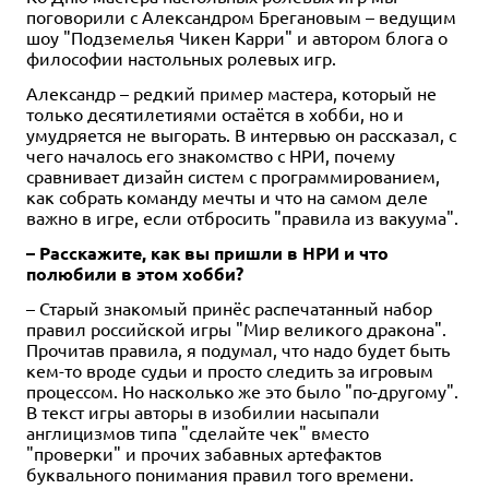
поговорили с Александром Брегановым – ведущим
шоу "Подземелья Чикен Карри" и автором блога о
философии настольных ролевых игр.
Александр – редкий пример мастера, который не
только десятилетиями остаётся в хобби, но и
умудряется не выгорать. В интервью он рассказал, с
чего началось его знакомство с НРИ, почему
сравнивает дизайн систем с программированием,
как собрать команду мечты и что на самом деле
важно в игре, если отбросить "правила из вакуума".
– Расскажите, как вы пришли в НРИ и что
полюбили в этом хобби?
– Старый знакомый принёс распечатанный набор
правил российской игры "Мир великого дракона".
Прочитав правила, я подумал, что надо будет быть
кем-то вроде судьи и просто следить за игровым
процессом. Но насколько же это было "по-другому".
В текст игры авторы в изобилии насыпали
англицизмов типа "сделайте чек" вместо
"проверки" и прочих забавных артефактов
буквального понимания правил того времени.