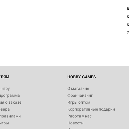
К
ЕЛЯМ
HOBBY GAMES
 игру
О магазине
программа
Франчайзинг
я о заказе
Игры оптом
овара
Корпоративные подарки
 правилами
Работа у нас
игры
Новости