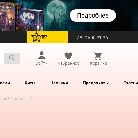
Подробнее
+7 800 500-31-36
перейти на Zvezda
Войти
Избранное
Корзина
дели
Хиты
Новинки
Предзаказы
Статьи
слибриум