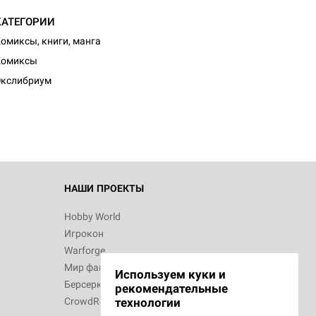
КАТЕГОРИИ
омиксы, книги, манга
Комиксы
Экслибриум
НАШИ ПРОЕКТЫ
Hobby World
Игрокон
Warforge
Мир фантастики
Используем куки и
Берсерк
рекомендательные
CrowdRepublic
технологии