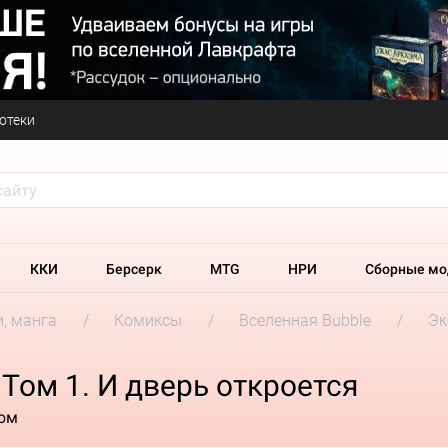
отеки
ККИ
Берсерк
MTG
НРИ
Сборные мо
и, манга
Комиксы
Вселенная Bubble
Эк
Том 1. И дверь откроется
лом