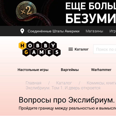
Соединённые Штаты Америки
Магазины
Игр
Каталог
Настольные игры
Варгеймы
Warhammer
Главная
Каталог
Комиксы, книг
Экслибриум. Том 1. И дверь откроется
Вопросы про Экслибриум. 
Пройдите границу между реальностью и вымыс