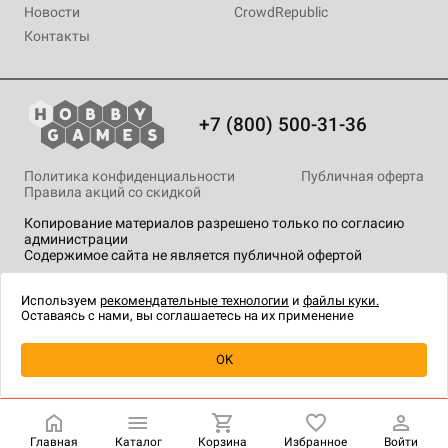
Новости
CrowdRepublic
Контакты
+7 (800) 500-31-36
Политика конфиденциальности
Публичная оферта
Правила акций со скидкой
Копирование материалов разрешено только по согласию
администрации
Содержимое сайта не является публичной офертой
На сайте Hobby Games применяются
рекомендательные
технологии
.
Используем
рекомендательные технологии
и
файлы куки.
Оставаясь с нами, вы соглашаетесь на их применение
Уведомить о наличии
OK
Главная
Каталог
Корзина
Избранное
Войти