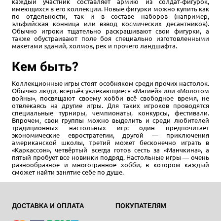
каждый участник составляет армию из солдат-фигурок,
имеющихся в его коллекции. Новые фигурки можно купить как
по отдельности, так и в составе наборов (например,
эльфийская конница или взвод космических десантников).
Обычно игроки тщательно раскрашивают свои фигурки, а
также обустраивают поле боя специально изготовленными
макетами зданий, холмов, рек и прочего ландшафта.
Кем быть?
Коллекционные игры стоят особняком среди прочих настолок.
Обычно люди, всерьёз увлекающиеся «Магией» или «Молотом
войны», посвящают своему хобби всё свободное время, не
отвлекаясь на другие игры. Для таких игроков проводятся
специальные турниры, чемпионаты, конкурсы, фестивали.
Впрочем, свои группы можно выделить и среди любителей
традиционных настольных игр: один предпочитает
экономические евростратегии, другой — приключения
американской школы, третий может бесконечно играть в
«Каркассон», четвёртый всегда готов сесть за «Манчкина», а
пятый пробует все новинки подряд. Настольные игры — очень
разнообразное и многогранное хобби, в котором каждый
сможет найти занятие себе по душе.
ДОСТАВКА И ОПЛАТА
ПОКУПАТЕЛЯМ