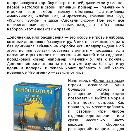
понравившуюся коробку и играть в неё, даже если у вас нет
первой настолки в серии. Типичный пример — «Манчкин», у
игроков есть выбор между обычным фэнтезийным
«Манчкином», «Звёздным», «Пиратским», «Манчкином Фу»,
«Ктулху», «Зомби» и даже «Апокалипсисом». При этом все
перечисленные игры — разные, каждая с собственным
набором карт и нюансами правил.
Дополнения, или расширения — это особые игровые наборы,
которые дополняют базовую игру. В них невозможно сыграть
без оригинала. Обычно на коробке есть предупреждение об
этом, но мы всё-таки советуем уточнить у продавца, если
название игры состоит из нескольких частей или содержит
порядковый номер, например, «Манчкин 5. Тяга к коняге».
Дополнения рассчитаны на тех, кто уже изучил базовую игру
вдоль и поперёк, и теперь хочет добавить в неё что-то
новенькое. Что именно — зависит от игры.
Например, в «
Колонизаторах
»
игроки осваивают один
большой остров, а
расширение «Мореходы»
позволяет им выйти в море и
найти новые острова. Как
правило, вы можете добавить
к базовой игре любое
отдельное дополнение — или
сразу несколько. Часто
выходят сборники
расширений: например, для