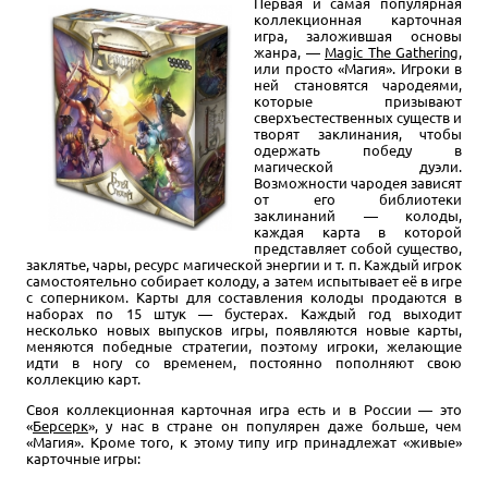
Первая и самая популярная
коллекционная карточная
игра, заложившая основы
жанра, —
Magic The Gathering
,
или просто «Магия». Игроки в
ней становятся чародеями,
которые призывают
сверхъестественных существ и
творят заклинания, чтобы
одержать победу в
магической дуэли.
Возможности чародея зависят
от его библиотеки
заклинаний — колоды,
каждая карта в которой
представляет собой существо,
заклятье, чары, ресурс магической энергии и т. п. Каждый игрок
самостоятельно собирает колоду, а затем испытывает её в игре
с соперником. Карты для составления колоды продаются в
наборах по 15 штук — бустерах. Каждый год выходит
несколько новых выпусков игры, появляются новые карты,
меняются победные стратегии, поэтому игроки, желающие
идти в ногу со временем, постоянно пополняют свою
коллекцию карт.
Своя коллекционная карточная игра есть и в России — это
«
Берсерк
», у нас в стране он популярен даже больше, чем
«Магия». Кроме того, к этому типу игр принадлежат «живые»
карточные игры: