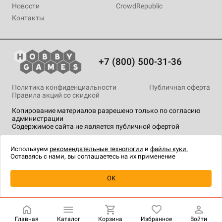
Новости
CrowdRepublic
Контакты
+7 (800) 500-31-36
Политика конфиденциальности
Публичная оферта
Правила акций со скидкой
Копирование материалов разрешено только по согласию
администрации
Содержимое сайта не является публичной офертой
На сайте Hobby Games применяются
рекомендательные
технологии
.
Используем
рекомендательные технологии
и
файлы куки.
Оставаясь с нами, вы соглашаетесь на их применение
OK
Купить
| 2 490 ₽
Главная
Каталог
Корзина
Избранное
Войти