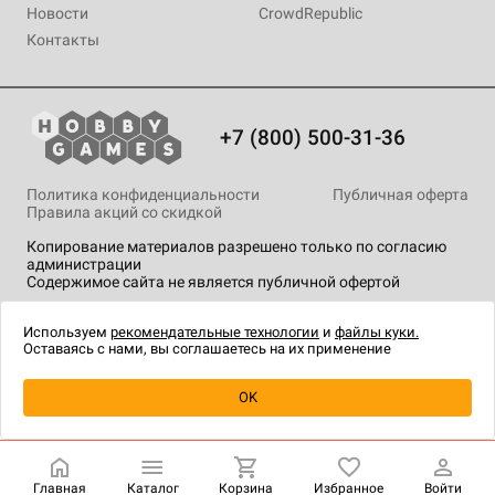
Новости
CrowdRepublic
Контакты
+7 (800) 500-31-36
Политика конфиденциальности
Публичная оферта
Правила акций со скидкой
Копирование материалов разрешено только по согласию
администрации
Содержимое сайта не является публичной офертой
На сайте Hobby Games применяются
рекомендательные
технологии
.
Используем
рекомендательные технологии
и
файлы куки.
Оставаясь с нами, вы соглашаетесь на их применение
Уведомить о наличии
OK
Главная
Каталог
Корзина
Избранное
Войти