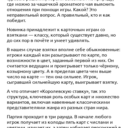
где можно за чашечкой ароматного чая выяснить
отношения при помощи игры. Какой? Это
неправильный вопрос. А правильный, кто и как
победит.
Новинка принадлежит к карточным играм со
взятками — классу, который существует давно, но
до сих пор в почёте и умеет удивлять.
В нашем случае взятки вполне себе обыкновенные:
игроки каждый кон разыгрывают по карте, по
возможности в цвет, заданный первой из них. Он
считается ведущим и проигрывает только чёрному,
козырному цвету. А в пределах цвета чем выше
число на карте — тем она сильнее. Игрок,
сыгравший сильнейшую карту, выигрывает взятку.
А что отличает «Королевскую ставку», так это
структура, ключевая роль особых карт и множество
вариантов, включая навеянные классическими
представителями жанра из разных стран мира.
Партия проходит в три раунда. В начале любого
игрок получает из колоды пять карт с числами и
цветами, изучает их, а затем набирает персонажей в