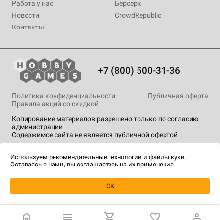
Работа у нас
Берсерк
Новости
CrowdRepublic
Контакты
+7 (800) 500-31-36
Политика конфиденциальности
Публичная оферта
Правила акций со скидкой
Копирование материалов разрешено только по согласию
администрации
Содержимое сайта не является публичной офертой
На сайте Hobby Games применяются
рекомендательные
технологии
.
Используем
рекомендательные технологии
и
файлы куки.
Оставаясь с нами, вы соглашаетесь на их применение
Товар снят с продажи
OK