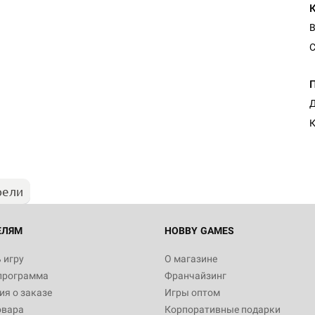
В
C
Д
рели
ЕЛЯМ
HOBBY GAMES
 игру
О магазине
программа
Франчайзинг
я о заказе
Игры оптом
овара
Корпоративные подарки