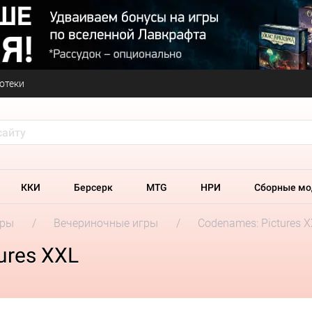
отеки
ККИ
Берсерк
MTG
НРИ
Сборные мо
гры
Вечериночные игры
Codenames: Pictures 
ures XXL