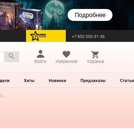
Подробнее
+7 800 500-31-36
перейти на Zvezda
Войти
Избранное
Корзина
дели
Хиты
Новинки
Предзаказы
Статьи
XXL