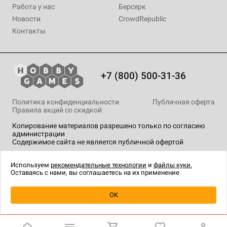
Работа у нас
Берсерк
Новости
CrowdRepublic
Контакты
+7 (800) 500-31-36
Политика конфиденциальности
Публичная оферта
Правила акций со скидкой
Копирование материалов разрешено только по согласию
администрации
Содержимое сайта не является публичной офертой
На сайте Hobby Games применяются
рекомендательные
технологии
.
Используем
рекомендательные технологии
и
файлы куки.
Оставаясь с нами, вы соглашаетесь на их применение
Уведомить о наличии
OK