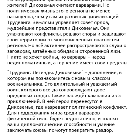
жителей Дикоземья считают варварами. Но
политическая жизнь этого региона не менее
насыщенна, чем у самых развитых цивилизаций
Трудванга. Землями управляет совет ярлов,
мудрейшие представители Дикоземья. Они
улаживают конфликты, решают споры и защищают
свои территории от многочисленных опасностей
региона. Но всё активнее распространяются слухи о
заговорах, затаённых обидах и откровенной лжи.
Никто не хочет войны, но варвары – народ
недипломатичный, а терпение имеет свои пределы.
"Трудванг: Легенды. Дикоземье" – дополнение, в
котором вы познакомитесь с новым классом
военачальника. Это влиятельный и уважаемый
воин, которого всегда сопровождают двое
преданных солдат. Также вас ждёт кампания из 5
приключений. В ней герои перенесутся в
Дикоземье, где назревает политический конфликт.
Для поддержания мира среди варваров
физической силы будет недостаточно, и только
ваши дипломатические способности и умение
заключать союзы помогут прекратить раздор.