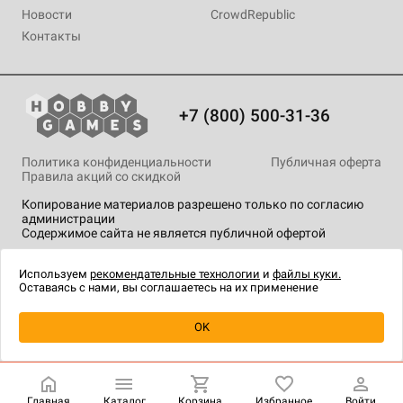
Новости
CrowdRepublic
Контакты
+7 (800) 500-31-36
Политика конфиденциальности
Публичная оферта
Правила акций со скидкой
Копирование материалов разрешено только по согласию
администрации
Содержимое сайта не является публичной офертой
На сайте Hobby Games применяются
рекомендательные
технологии
.
Используем
рекомендательные технологии
и
файлы куки.
Оставаясь с нами, вы соглашаетесь на их применение
OK
Главная
Каталог
Корзина
Избранное
Войти