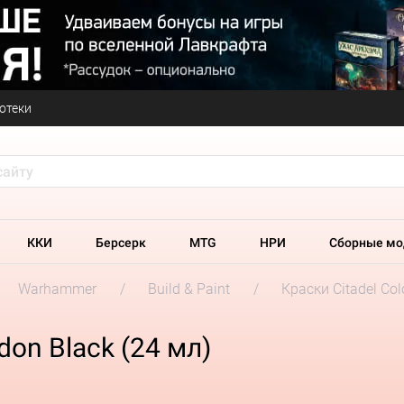
отеки
ККИ
Берсерк
MTG
НРИ
Сборные мо
Warhammer
Build & Paint
Краски Citadel Col
don Black (24 мл)