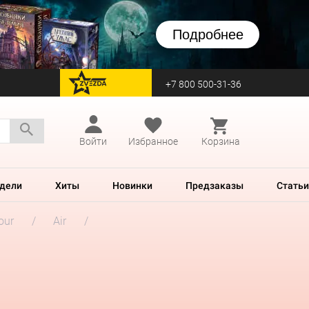
Подробнее
+7 800 500-31-36
перейти на Zvezda
Войти
Избранное
Корзина
дели
Хиты
Новинки
Предзаказы
Статьи
our
Air