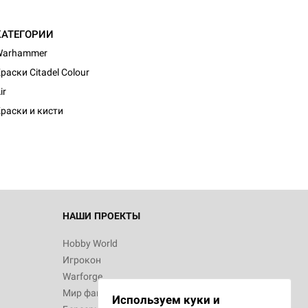
КАТЕГОРИИ
Warhammer
раски Citadel Colour
d Журнал
ir
к: Братья
раски и кисти
d Звёздные
НАШИ ПРОЕКТЫ
Hobby World
Игрокон
d Сумерки
Warforge
: Грозовой
Мир фантастики
Используем куки и