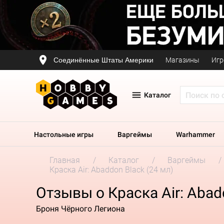
Соединённые Штаты Америки
Магазины
Игр
Каталог
Настольные игры
Варгеймы
Warhammer
Главная
Каталог
Варгеймы
Краска Air: Abaddon Black (24 мл)
Отзывы о Краска Air: Abad
Броня Чёрного Легиона