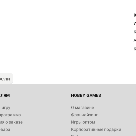
К
Настольная игра Hobby Worl
A
"Мир фантастики. Спецвыпус
Стругацкие"
К
1 490
рели
Настольная игра Hobby Worl
империи: Боевая тревога
799
ЕЛЯМ
HOBBY GAMES
 игру
О магазине
программа
Франчайзинг
Настольная игра Hobby Worl
я о заказе
Игры оптом
империи. Четвёртая редакция
овара
Корпоративные подарки
Рубеж
12 990