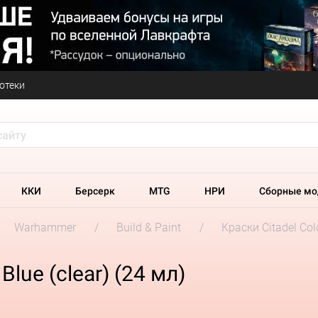
отеки
ККИ
Берсерк
MTG
НРИ
Сборные мо
Warhammer
Build & Paint
Краски Citadel Col
Blue (clear) (24 мл)