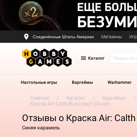
Соединённые Штаты Америки
Магазины
Игр
Каталог
Настольные игры
Варгеймы
Warhammer
Главная
Каталог
Варгеймы
Краска Air: Calth Blue (clear) (24 мл)
Отзывы о Краска Air: Calth 
Синяя карамель