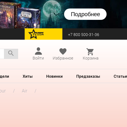
Подробнее
+7 800 500-31-36
перейти на Zvezda
Войти
Избранное
Корзина
дели
Хиты
Новинки
Предзаказы
Статьи
our
Air