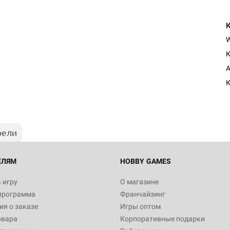
К
A
К
рели
ЕЛЯМ
HOBBY GAMES
 игру
О магазине
программа
Франчайзинг
я о заказе
Игры оптом
овара
Корпоративные подарки