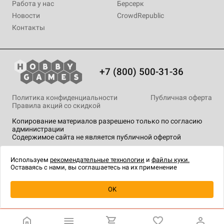
Работа у нас
Берсерк
Новости
CrowdRepublic
Контакты
+7 (800) 500-31-36
Политика конфиденциальности
Публичная оферта
Правила акций со скидкой
Копирование материалов разрешено только по согласию
администрации
Содержимое сайта не является публичной офертой
На сайте Hobby Games применяются
рекомендательные
технологии
.
Используем
рекомендательные технологии
и
файлы куки.
Оставаясь с нами, вы соглашаетесь на их применение
Уведомить о наличии
OK