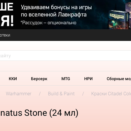
отеки
ККИ
Берсерк
MTG
НРИ
Сборные мо
Warhammer
Build & Paint
Краски Citadel Col
natus Stone (24 мл)