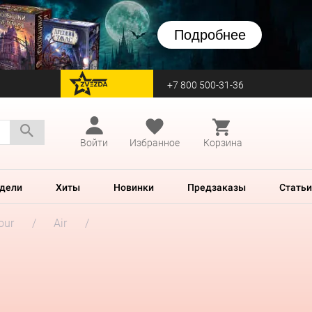
Подробнее
+7 800 500-31-36
перейти на Zvezda
Войти
Избранное
Корзина
дели
Хиты
Новинки
Предзаказы
Статьи
our
Air