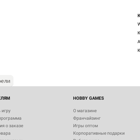
К
Настольная игра Hobby Worl
A
Египта
К
1 991
рели
Настольная игра Hobby World
Белая смерть
12 990
ЕЛЯМ
HOBBY GAMES
 игру
О магазине
программа
Франчайзинг
Настольная игра Hobby Worl
я о заказе
Игры оптом
Аркхэма. Карточная игра
овара
Корпоративные подарки
3 490