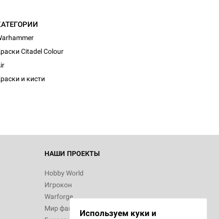
КАТЕГОРИИ
Warhammer
раски Citadel Colour
d Монстры
ir
раски и кисти
 Зомбицид:
НАШИ ПРОЕКТЫ
Hobby World
Игрокон
d Ужас
Warforge
Мир фантастики
Используем куки и