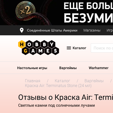
Соединённые Штаты Америки
Магазины
Игр
Каталог
Настольные игры
Варгеймы
Warhammer
Главная
Каталог
Варгеймы
Краска Air: Terminatus Stone (24 мл)
Отзывы о Краска Air: Termi
Светлые камни под солнечными лучами