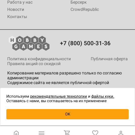
Работа у нас
Берсерк
Новости
CrowdRepublic
Контакты
+7 (800) 500-31-36
Политика конфиденциальности
Публичная оферта
Правила акций со скидкой
Копирование материалов разрешено только по согласию
администрации
Содержимое сайта не является публичной офертой
На сайте Hobby Games применяются
рекомендательные
технологии
.
Используем
рекомендательные технологии
и
файлы куки.
Оставаясь с нами, вы соглашаетесь на их применение
Уведомить о наличии
OK