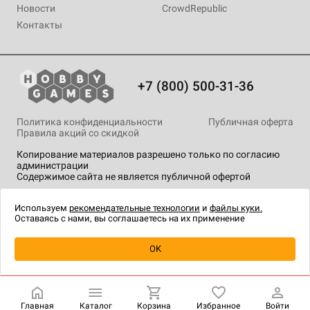
Новости
CrowdRepublic
Контакты
+7 (800) 500-31-36
Политика конфиденциальности
Публичная оферта
Правила акций со скидкой
Копирование материалов разрешено только по согласию
администрации
Содержимое сайта не является публичной офертой
На сайте Hobby Games применяются
рекомендательные
технологии
.
Используем
рекомендательные технологии
и
файлы куки.
Оставаясь с нами, вы соглашаетесь на их применение
Уведомить о наличии
OK
Главная
Каталог
Корзина
Избранное
Войти