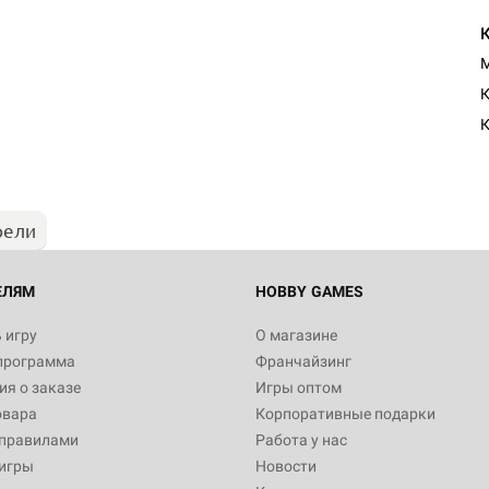
M
К
К
рели
ЕЛЯМ
HOBBY GAMES
 игру
О магазине
программа
Франчайзинг
я о заказе
Игры оптом
овара
Корпоративные подарки
 правилами
Работа у нас
игры
Новости