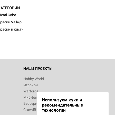
КАТЕГОРИИ
etal Color
раски Vallejo
раски и кисти
НАШИ ПРОЕКТЫ
Hobby World
Игрокон
Warforge
Мир фантастики
Используем куки и
Берсерк
рекомендательные
CrowdRepublic
технологии