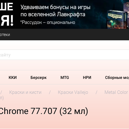
отеки
ККИ
Берсерк
MTG
НРИ
Сборные мо
Краски и кисти
Краски Vallejo
Metal Color
л)
 Chrome 77.707 (32 мл)