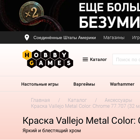
Соединённые Штаты Америки
Магазины
Игр
Каталог
Настольные игры
Варгеймы
Warhammer
Главная
Каталог
Аксессуары
Краска Vallejo Metal Color: Chrome 77.707 (32 м
Краска Vallejo Metal Color:
Яркий и блестящий хром