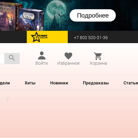
Подробнее
+7 800 500-31-36
перейти на Zvezda
Войти
Избранное
Корзина
дели
Хиты
Новинки
Предзаказы
Статьи