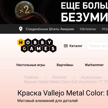
Соединённые Штаты Америки
Магазины
Игр
Каталог
Настольные игры
Варгеймы
Warhammer
Главная
Каталог
Аксессуары
Краска Vallejo Metal Color: Dull Aluminium 77.7
Краска Vallejo Metal Color:
Матовый алюминий для деталей