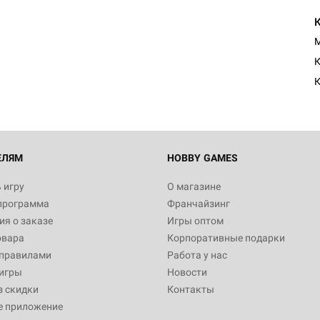
M
К
К
ЕЛЯМ
HOBBY GAMES
 игру
О магазине
программа
Франчайзинг
я о заказе
Игры оптом
овара
Корпоративные подарки
 правилами
Работа у нас
игры
Новости
з скидки
Контакты
е приложение