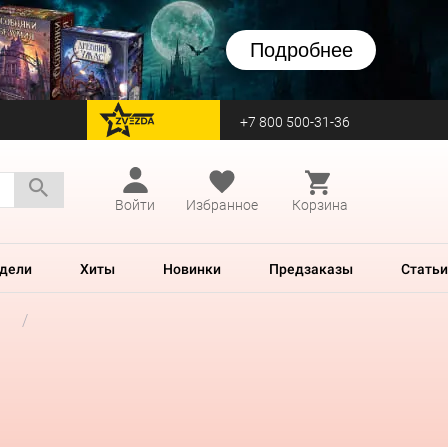
Подробнее
+7 800 500-31-36
перейти на Zvezda
Войти
Избранное
Корзина
дели
Хиты
Новинки
Предзаказы
Статьи