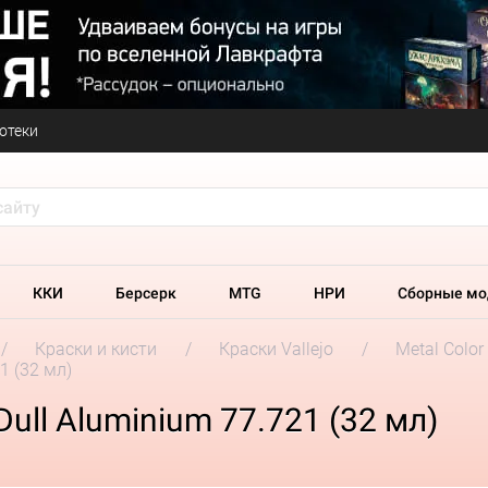
отеки
ККИ
Берсерк
MTG
НРИ
Сборные мо
Краски и кисти
Краски Vallejo
Metal Color
21 (32 мл)
 Dull Aluminium 77.721 (32 мл)