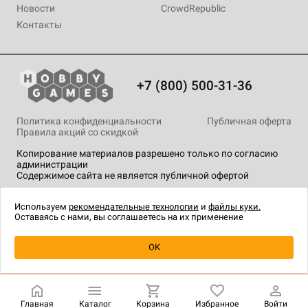
Новости
CrowdRepublic
Контакты
+7 (800) 500-31-36
Политика конфиденциальности
Публичная оферта
Правила акций со скидкой
Копирование материалов разрешено только по согласию
администрации
Содержимое сайта не является публичной офертой
На сайте Hobby Games применяются
рекомендательные
технологии
.
Используем
рекомендательные технологии
и
файлы куки.
Оставаясь с нами, вы соглашаетесь на их применение
Уведомить о наличии
OK
Главная
Каталог
Корзина
Избранное
Войти