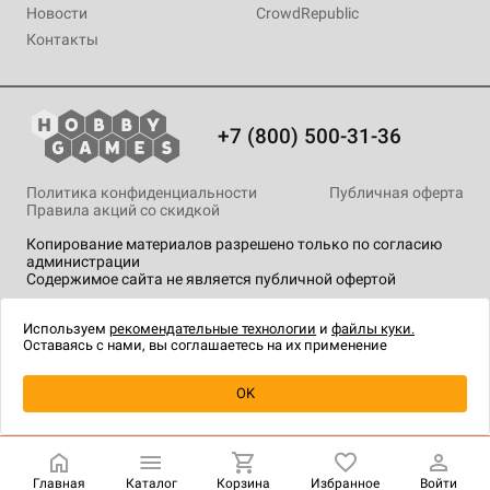
Новости
CrowdRepublic
Контакты
+7 (800) 500-31-36
Политика конфиденциальности
Публичная оферта
Правила акций со скидкой
Копирование материалов разрешено только по согласию
администрации
Содержимое сайта не является публичной офертой
На сайте Hobby Games применяются
рекомендательные
технологии
.
Используем
рекомендательные технологии
и
файлы куки.
Оставаясь с нами, вы соглашаетесь на их применение
Уведомить о наличии
OK
Главная
Каталог
Корзина
Избранное
Войти