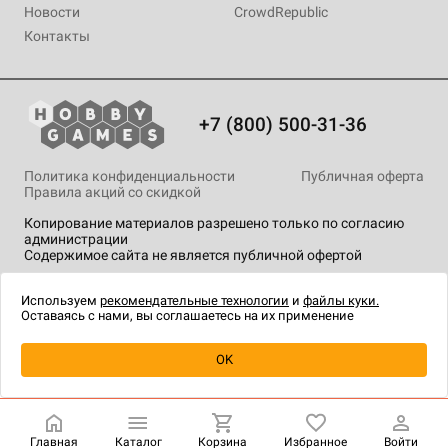
Новости
CrowdRepublic
Контакты
+7 (800) 500-31-36
Политика конфиденциальности
Публичная оферта
Правила акций со скидкой
Копирование материалов разрешено только по согласию
администрации
Содержимое сайта не является публичной офертой
На сайте Hobby Games применяются
рекомендательные
технологии
.
Используем
рекомендательные технологии
и
файлы куки.
Оставаясь с нами, вы соглашаетесь на их применение
Уведомить о наличии
OK
Главная
Каталог
Корзина
Избранное
Войти