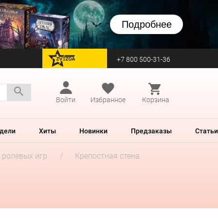
Подробнее
+7 800 500-31-36
перейти на Zvezda
Войти
Избранное
Корзина
дели
Хиты
Новинки
Предзаказы
Статьи
 ролевых игр
Крепостная стена