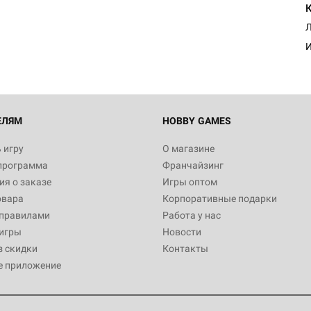
Л
И
ЕЛЯМ
HOBBY GAMES
 игру
О магазине
программа
Франчайзинг
я о заказе
Игры оптом
овара
Корпоративные подарки
 правилами
Работа у нас
игры
Новости
з скидки
Контакты
е приложение