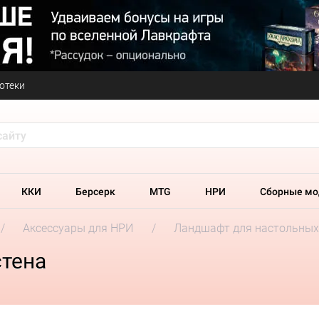
отеки
ККИ
Берсерк
MTG
НРИ
Сборные мо
Аксессуары для НРИ
Ландшафт для настольных
стена