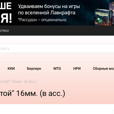
отеки
ККИ
Берсерк
MTG
НРИ
Сборные мо
стой" 16мм. (в асс.)
ой" 16мм. (в асс.)