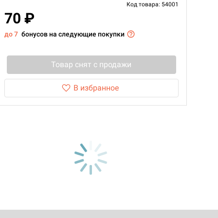
Код товара: 54001
70 ₽
до 7
бонусов на следующие покупки
Товар снят с продажи
В избранное
d Монстры
 Зомбицид: