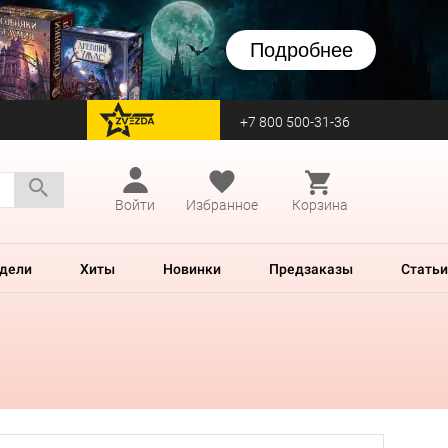
Подробнее
+7 800 500-31-36
перейти на Zvezda
Войти
Избранное
Корзина
дели
Хиты
Новинки
Предзаказы
Статьи