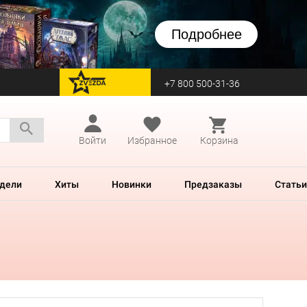
Подробнее
+7 800 500-31-36
перейти на Zvezda
Войти
Избранное
Корзина
дели
Хиты
Новинки
Предзаказы
Статьи