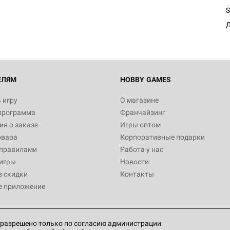
S
Д
ЕЛЯМ
HOBBY GAMES
 игру
О магазине
программа
Франчайзинг
я о заказе
Игры оптом
овара
Корпоративные подарки
 правилами
Работа у нас
игры
Новости
з скидки
Контакты
е приложение
разрешено только по согласию администрации