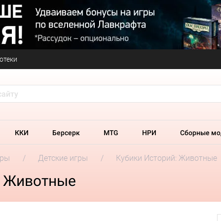
отеки
ККИ
Берсерк
MTG
НРИ
Сборные мо
гры
Детские игры
Кубики Историй: Животные
: Животные