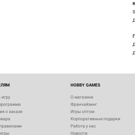
S
Д
Настольная игра Hobby Worl
Египта
1 991
Д
Д
Настольная игра Hobby World
Белая смерть
12 990
ЕЛЯМ
HOBBY GAMES
 игру
О магазине
программа
Франчайзинг
Настольная игра Hobby Worl
я о заказе
Игры оптом
Аркхэма. Карточная игра
овара
Корпоративные подарки
3 490
 правилами
Работа у нас
игры
Новости