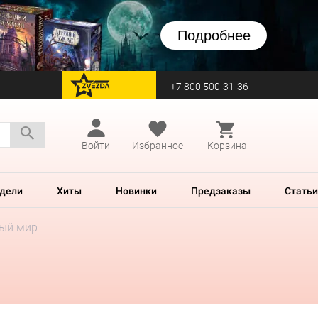
Подробнее
+7 800 500-31-36
перейти на Zvezda
Войти
Избранное
Корзина
дели
Хиты
Новинки
Предзаказы
Статьи
ный мир