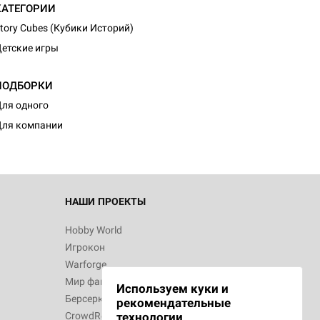
КАТЕГОРИИ
tory Cubes (Кубики Историй)
етские игры
d Монстры
ПОДБОРКИ
ля одного
ля компании
 Зомбицид:
НАШИ ПРОЕКТЫ
Hobby World
Игрокон
d Ужас
Warforge
Мир фантастики
Используем куки и
Берсерк
рекомендательные
CrowdRepublic
технологии