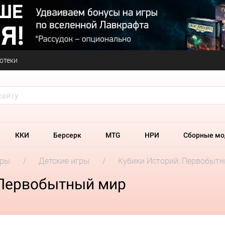
отеки
ККИ
Берсерк
MTG
НРИ
Сборные мо
гры
Детские игры
Кубики Историй: Первобыт
 Первобытный мир