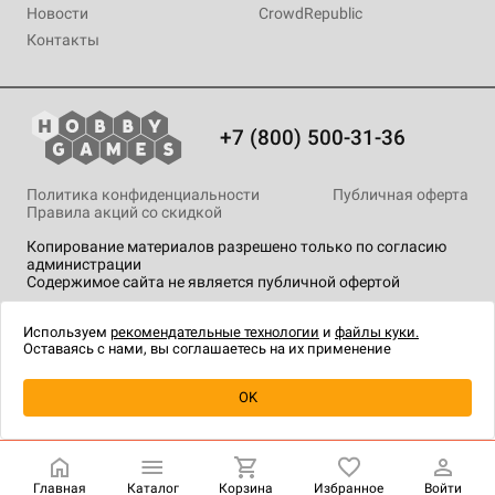
Новости
CrowdRepublic
Контакты
+7 (800) 500-31-36
Политика конфиденциальности
Публичная оферта
Правила акций со скидкой
Копирование материалов разрешено только по согласию
администрации
Содержимое сайта не является публичной офертой
На сайте Hobby Games применяются
рекомендательные
технологии
.
Используем
рекомендательные технологии
и
файлы куки.
Оставаясь с нами, вы соглашаетесь на их применение
Уведомить о наличии
OK
Главная
Каталог
Корзина
Избранное
Войти