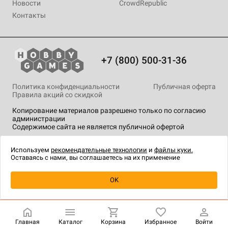
Новости
CrowdRepublic
Контакты
+7 (800) 500-31-36
Политика конфиденциальности
Публичная оферта
Правила акций со скидкой
Копирование материалов разрешено только по согласию
администрации
Содержимое сайта не является публичной офертой
На сайте Hobby Games применяются
рекомендательные
технологии
.
Используем
рекомендательные технологии
и
файлы куки.
Оставаясь с нами, вы соглашаетесь на их применение
Уведомить о наличии
OK
Главная
Каталог
Корзина
Избранное
Войти