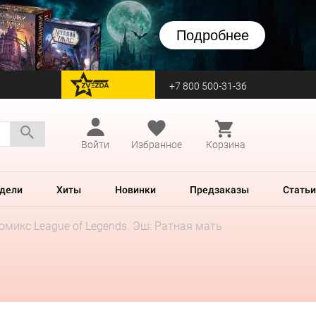
Подробнее
+7 800 500-31-36
перейти на Zvezda
Войти
Избранное
Корзина
дели
Хиты
Новинки
Предзаказы
Статьи
омикс League of Legends. Эш: Ратная мать