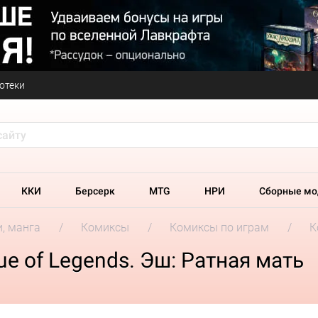
отеки
ККИ
Берсерк
MTG
НРИ
Сборные мо
и, манга
Комиксы
Комиксы по играм
К
e of Legends. Эш: Ратная мать