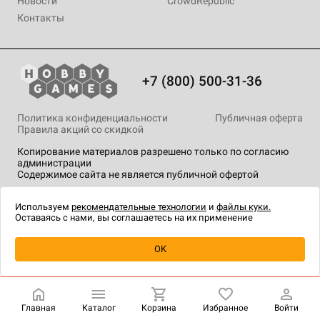
Новости
CrowdRepublic
Контакты
+7 (800) 500-31-36
Политика конфиденциальности
Публичная оферта
Правила акций со скидкой
Копирование материалов разрешено только по согласию
администрации
Содержимое сайта не является публичной офертой
На сайте Hobby Games применяются
рекомендательные
технологии
.
Используем
рекомендательные технологии
и
файлы куки.
Оставаясь с нами, вы соглашаетесь на их применение
Уведомить о наличии
OK
Главная
Каталог
Корзина
Избранное
Войти