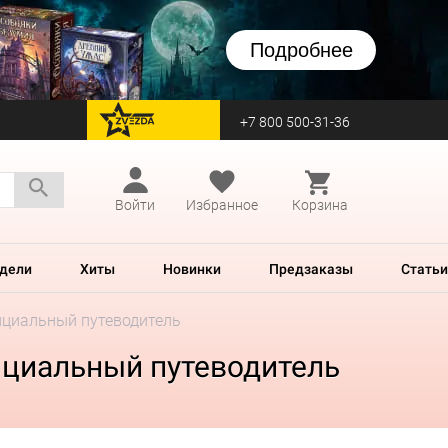
Подробнее
+7 800 500-31-36
перейти на Zvezda
Войти
Избранное
Корзина
дели
Хиты
Новинки
Предзаказы
Статьи
фициальный путеводитель
ициальный путеводитель