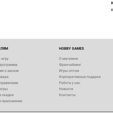
К
ЕЛЯМ
HOBBY GAMES
 игру
О магазине
программа
Франчайзинг
я о заказе
Игры оптом
овара
Корпоративные подарки
 правилами
Работа у нас
игры
Новости
з скидки
Контакты
е приложение