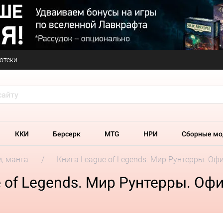
отеки
ККИ
Берсерк
MTG
НРИ
Сборные мо
и, манга
Книга League of Legends. Мир Рунтерры. О
 of Legends. Мир Рунтерры. Оф