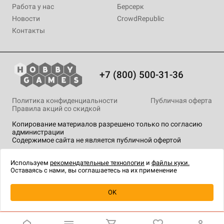
Работа у нас
Берсерк
Новости
CrowdRepublic
Контакты
+7 (800) 500-31-36
Политика конфиденциальности
Публичная оферта
Правила акций со скидкой
Копирование материалов разрешено только по согласию
администрации
Содержимое сайта не является публичной офертой
На сайте Hobby Games применяются
рекомендательные
технологии
.
Используем
рекомендательные технологии
и
файлы куки.
Оставаясь с нами, вы соглашаетесь на их применение
Уведомить о наличии
OK