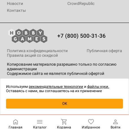
Новости
CrowdRepublic
Контакты
+7 (800) 500-31-36
Политика конфиденциальности
Публичная оферта
Правила акций со скидкой
Копирование материалов разрешено только по согласию
администрации
Содержимое сайта не является публичной офертой
На сайте Hobby Games применяются
рекомендательные
технологии
.
Используем
рекомендательные технологии
и
файлы куки.
Оставаясь с нами, вы соглашаетесь на их применение
Уведомить о наличии
OK
Главная
Каталог
Корзина
Избранное
Войти