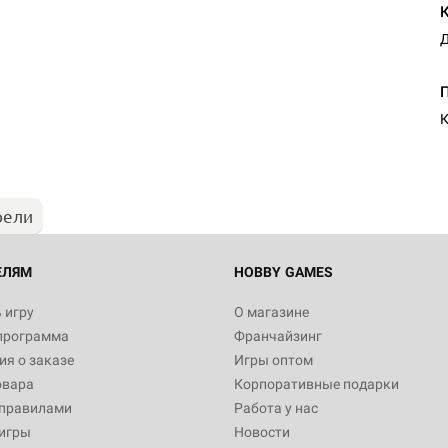
Д
К
рели
ЕЛЯМ
HOBBY GAMES
 игру
О магазине
программа
Франчайзинг
я о заказе
Игры оптом
овара
Корпоративные подарки
 правилами
Работа у нас
игры
Новости