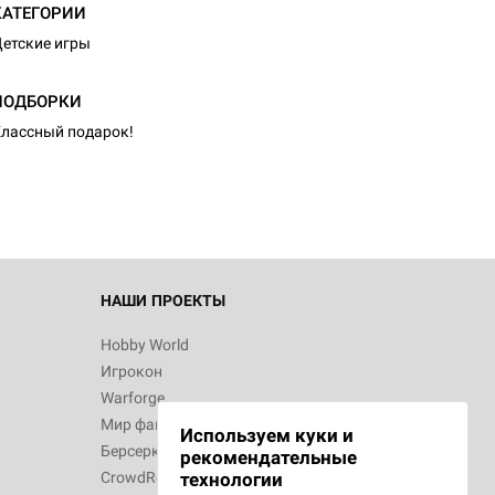
КАТЕГОРИИ
етские игры
ПОДБОРКИ
лассный подарок!
НАШИ ПРОЕКТЫ
Hobby World
Игрокон
Warforge
Мир фантастики
Используем куки и
Берсерк
рекомендательные
CrowdRepublic
технологии