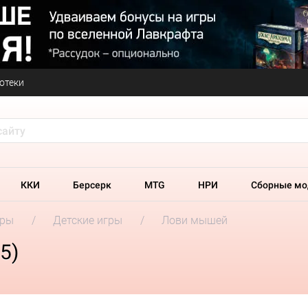
отеки
ККИ
Берсерк
MTG
НРИ
Сборные мо
гры
Детские игры
Лови мышей
5)