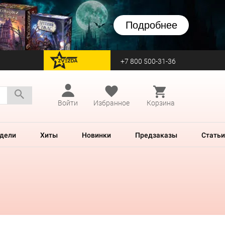
Подробнее
+7 800 500-31-36
перейти на Zvezda
Войти
Избранное
Корзина
дели
Хиты
Новинки
Предзаказы
Статьи