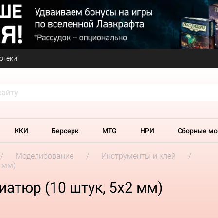
отеки
ККИ
Берсерк
MTG
НРИ
Сборные мо
Моделирование
Инструменты и клей
2 мм)
иатюр (10 штук, 5x2 мм)