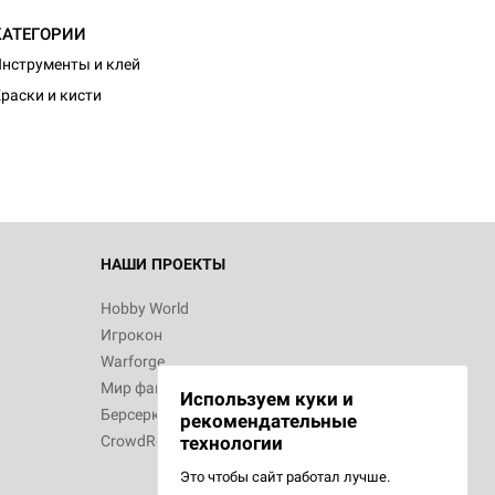
КАТЕГОРИИ
d Монстры
нструменты и клей
раски и кисти
 Зомбицид:
НАШИ ПРОЕКТЫ
Hobby World
Игрокон
 Берсерк.
Warforge
в
Мир фантастики
Используем куки и
Берсерк
рекомендательные
CrowdRepublic
технологии
Это чтобы сайт работал лучше.