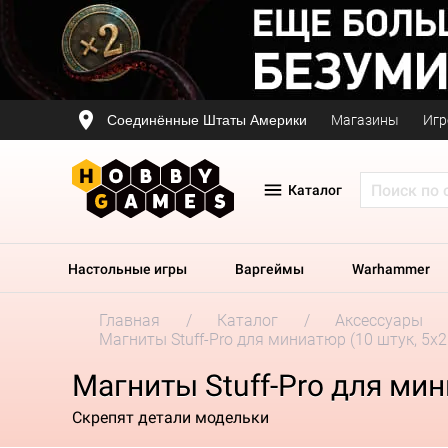
Соединённые Штаты Америки
Магазины
Игр
Каталог
Настольные игры
Варгеймы
Warhammer
Главная
Каталог
Аксессуары
Магниты Stuff-Pro для миниатюр (10 штук, 5x
Магниты Stuff-Pro для мин
Скрепят детали модельки