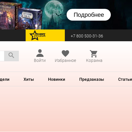
Подробнее
+7 800 500-31-36
перейти на Zvezda
Войти
Избранное
Корзина
дели
Хиты
Новинки
Предзаказы
Статьи