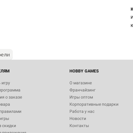
Настольная игра Hobby Worl
И
Египта
К
1 991
рели
Настольная игра Hobby World
Белая смерть
12 990
ЕЛЯМ
HOBBY GAMES
 игру
О магазине
программа
Франчайзинг
Настольная игра Hobby World
я о заказе
Игры оптом
Сердце роя. Дисплей бустеро
овара
Корпоративные подарки
3 490
 правилами
Работа у нас
игры
Новости
з скидки
Контакты
е приложение