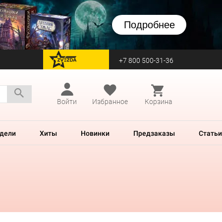
Подробнее
+7 800 500-31-36
перейти на Zvezda
Войти
Избранное
Корзина
дели
Хиты
Новинки
Предзаказы
Статьи