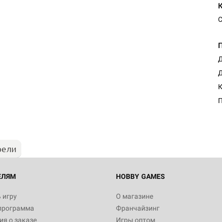
С
Д
Д
К
П
рели
ЕЛЯМ
HOBBY GAMES
 игру
О магазине
программа
Франчайзинг
я о заказе
Игры оптом