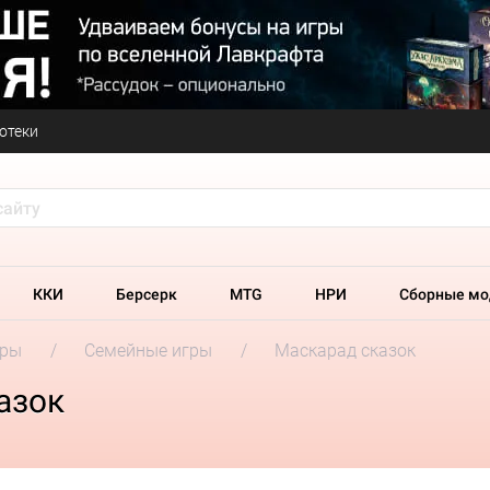
отеки
ККИ
Берсерк
MTG
НРИ
Сборные мо
гры
Семейные игры
Маскарад сказок
азок