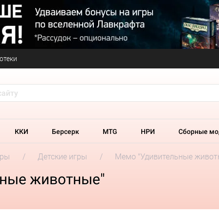
отеки
ККИ
Берсерк
MTG
НРИ
Сборные мо
гры
Детские игры
Мемо "Удивительные живот
ьные животные"