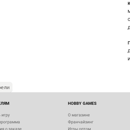
С
Д
Д
И
рели
ЕЛЯМ
HOBBY GAMES
 игру
О магазине
программа
Франчайзинг
я о заказе
Игры оптом