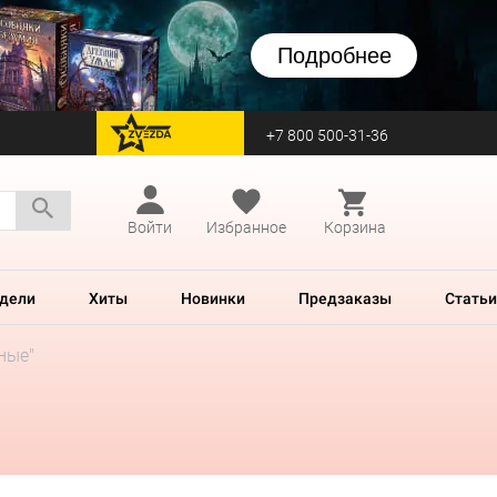
Подробнее
+7 800 500-31-36
перейти на Zvezda
Войти
Избранное
Корзина
дели
Хиты
Новинки
Предзаказы
Статьи
ные"