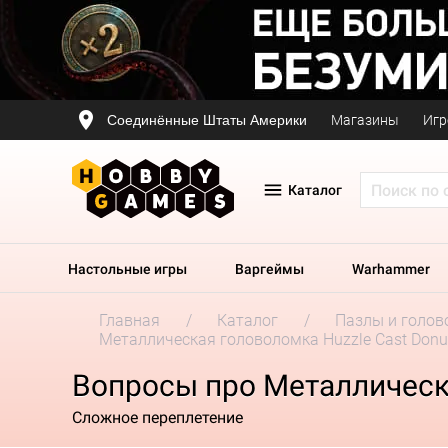
Соединённые Штаты Америки
Магазины
Игр
Каталог
Настольные игры
Варгеймы
Warhammer
Главная
Каталог
Пазлы и голов
Металлическая головоломка Huzzle Cast Donu
Вопросы про Металлическа
Сложное переплетение