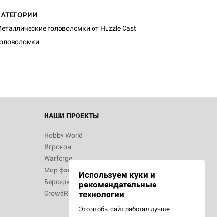
КАТЕГОРИИ
d Монстры
еталлические головоломки от Huzzle Cast
Головоломки
 Зомбицид:
НАШИ ПРОЕКТЫ
Hobby World
Игрокон
 Берсерк.
Warforge
в
Мир фантастики
Используем куки и
Берсерк
рекомендательные
CrowdRepublic
технологии
Это чтобы сайт работал лучше.