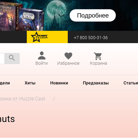
Подробнее
+7 800 500-31-36
перейти на Zvezda
Войти
Избранное
Корзина
дели
Хиты
Новинки
Предзаказы
Статьи
мки от Huzzle Cast
nuts