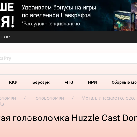
отеки
ККИ
Берсерк
MTG
НРИ
Сборные мо
оломки
Головоломки
Металлические головоло
ts
я головоломка Huzzle Cast Do