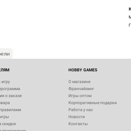
Настольная игра Hobby Worl
М
Египта
1 991
рели
Настольная игра Hobby World
Белая смерть
12 990
ЕЛЯМ
HOBBY GAMES
 игру
О магазине
программа
Франчайзинг
Настольная игра Hobby World
я о заказе
Игры оптом
Сердце роя. Дисплей бустеро
овара
Корпоративные подарки
3 490
 правилами
Работа у нас
игры
Новости
з скидки
Контакты
е приложение