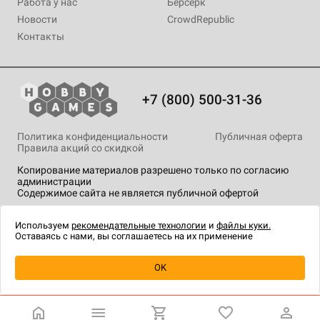
Работа у нас
Берсерк
Новости
CrowdRepublic
Контакты
+7 (800) 500-31-36
Политика конфиденциальности
Публичная оферта
Правила акций со скидкой
Копирование материалов разрешено только по согласию
администрации
Содержимое сайта не является публичной офертой
На сайте Hobby Games применяются
рекомендательные
технологии
.
Используем
рекомендательные технологии
и
файлы куки.
Оставаясь с нами, вы соглашаетесь на их применение
Уведомить о наличии
OK