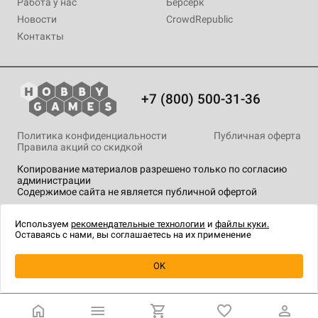
Работа у нас
Берсерк
Новости
CrowdRepublic
Контакты
+7 (800) 500-31-36
Политика конфиденциальности
Публичная оферта
Правила акций со скидкой
Копирование материалов разрешено только по согласию
администрации
Содержимое сайта не является публичной офертой
На сайте Hobby Games применяются
рекомендательные
технологии
.
Используем
рекомендательные технологии
и
файлы куки.
Оставаясь с нами, вы соглашаетесь на их применение
OK
Купить
| 1 890 ₽