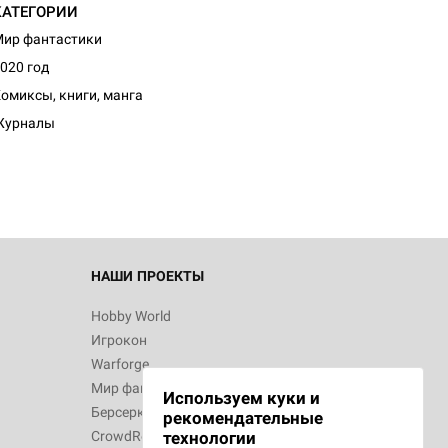
КАТЕГОРИИ
ир фантастики
020 год
омиксы, книги, манга
Журналы
НАШИ ПРОЕКТЫ
Hobby World
Игрокон
Warforge
Мир фантастики
Используем куки и
Берсерк
рекомендательные
CrowdRepublic
технологии