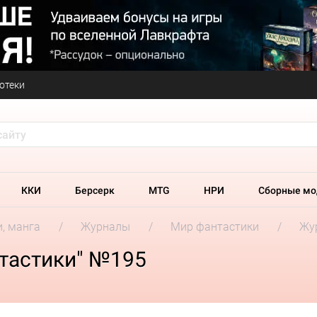
отеки
ККИ
Берсерк
MTG
НРИ
Сборные мо
и, манга
Журналы
Мир фантастики
Жу
тастики" №195