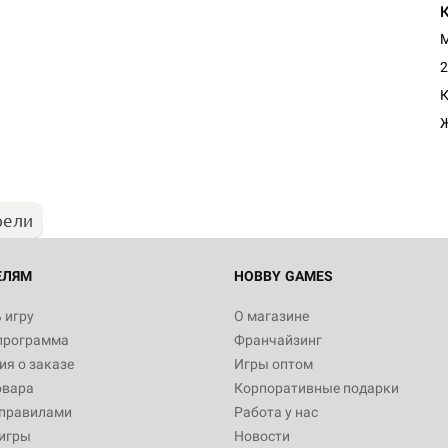
М
2
К
рели
ЕЛЯМ
HOBBY GAMES
 игру
О магазине
программа
Франчайзинг
я о заказе
Игры оптом
овара
Корпоративные подарки
 правилами
Работа у нас
игры
Новости