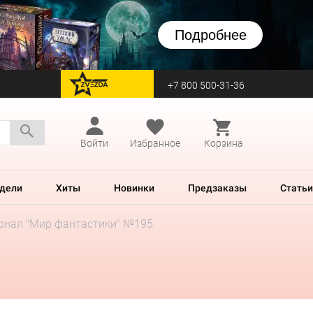
Подробнее
+7 800 500-31-36
перейти на Zvezda
Войти
Избранное
Корзина
дели
Хиты
Новинки
Предзаказы
Статьи
рнал "Мир фантастики" №195