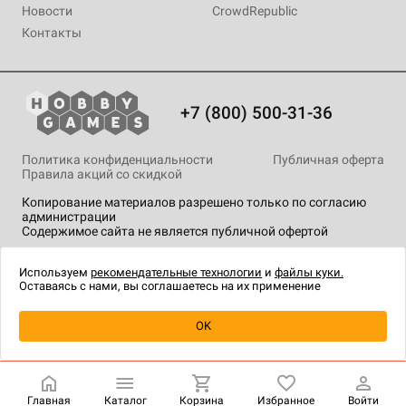
Новости
CrowdRepublic
Контакты
+7 (800) 500-31-36
Политика конфиденциальности
Публичная оферта
Правила акций со скидкой
Копирование материалов разрешено только по согласию
администрации
Содержимое сайта не является публичной офертой
На сайте Hobby Games применяются
рекомендательные
технологии
.
Используем
рекомендательные технологии
и
файлы куки.
Оставаясь с нами, вы соглашаетесь на их применение
Уведомить о наличии
OK
Главная
Каталог
Корзина
Избранное
Войти