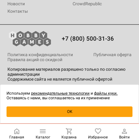
Новости
CrowdRepublic
Контакты
+7 (800) 500-31-36
Политика конфиденциальности
Публичная оферта
Правила акций со скидкой
Копирование материалов разрешено только по согласию
администрации
Содержимое сайта не является публичной офертой
На сайте Hobby Games применяются
рекомендательные
технологии
.
Используем
рекомендательные технологии
и
файлы куки.
Оставаясь с нами, вы соглашаетесь на их применение
Уведомить о наличии
OK
Главная
Каталог
Корзина
Избранное
Войти