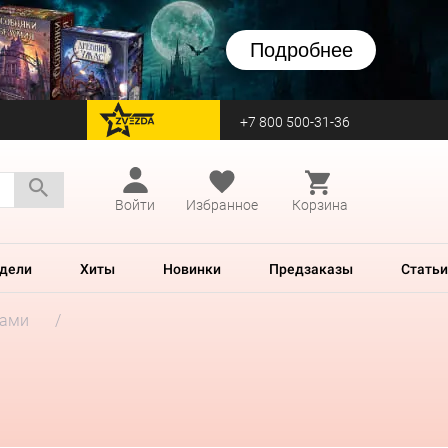
Подробнее
+7 800 500-31-36
перейти на Zvezda
Войти
Избранное
Корзина
дели
Хиты
Новинки
Предзаказы
Статьи
гами