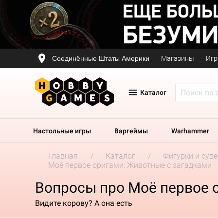
Соединённые Штаты Америки
Магазины
Игр
Каталог
Настольные игры
Варгеймы
Warhammer
Главная
Каталог
Фигурки и сув
Моё первое оригами: Животные с загадками
Вопросы про Моё первое 
Видите корову? А она есть