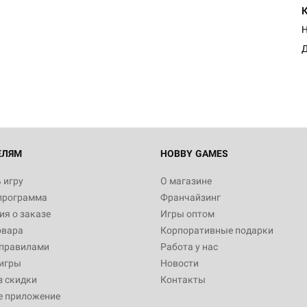
Н
Д
ЕЛЯМ
HOBBY GAMES
 игру
О магазине
программа
Франчайзинг
я о заказе
Игры оптом
овара
Корпоративные подарки
 правилами
Работа у нас
игры
Новости
з скидки
Контакты
е приложение