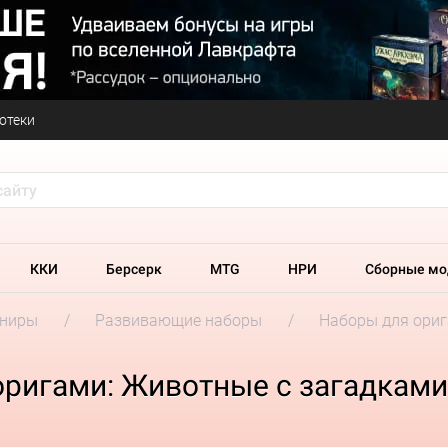
отеки
ККИ
Берсерк
MTG
НРИ
Сборные мо
ениры
Развивающие наборы
Наборы для ори
оригами: Животные с загадками