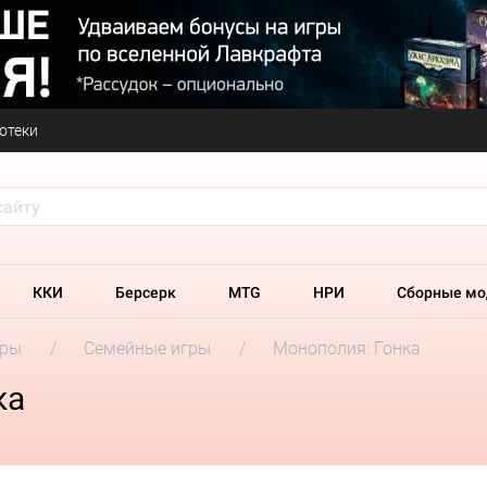
отеки
ККИ
Берсерк
MTG
НРИ
Сборные мо
гры
Семейные игры
Монополия: Гонка
ка