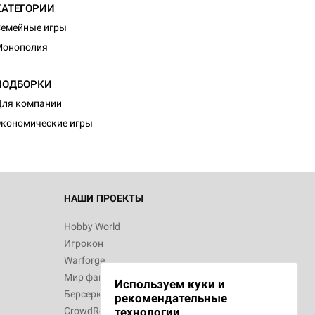
КАТЕГОРИИ
емейные игры
Монополия
ПОДБОРКИ
ля компании
кономические игры
НАШИ ПРОЕКТЫ
Hobby World
Игрокон
Warforge
Мир фантастики
Используем куки и
Берсерк
рекомендательные
CrowdRepublic
технологии