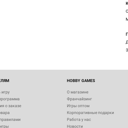
С
Д
Э
ЕЛЯМ
HOBBY GAMES
 игру
О магазине
программа
Франчайзинг
я о заказе
Игры оптом
овара
Корпоративные подарки
 правилами
Работа у нас
игры
Новости