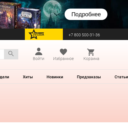
Подробнее
+7 800 500-31-36
перейти на Zvezda
Войти
Избранное
Корзина
дели
Хиты
Новинки
Предзаказы
Статьи