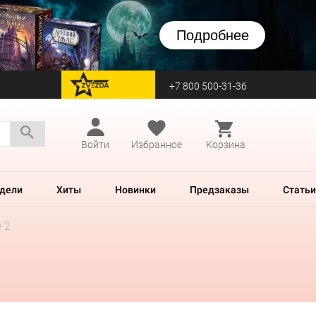
Подробнее
+7 800 500-31-36
перейти на Zvezda
Войти
Избранное
Корзина
дели
Хиты
Новинки
Предзаказы
Статьи
 2