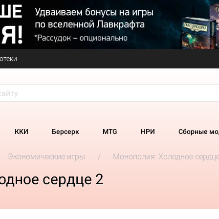
отеки
ККИ
Берсерк
MTG
НРИ
Сборные мо
Экономические игры
Монополия: Холодное сердце
одное сердце 2