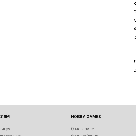
С
Х
D
Д
Э
ЕЛЯМ
HOBBY GAMES
 игру
О магазине