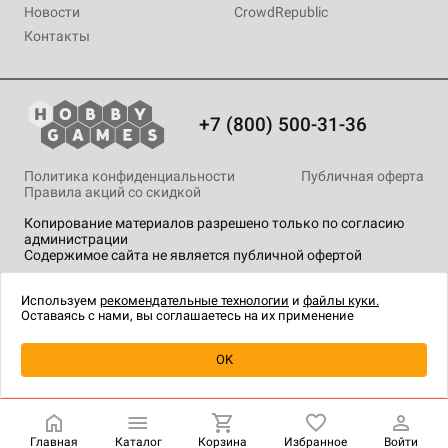
Новости
CrowdRepublic
Контакты
+7 (800) 500-31-36
Политика конфиденциальности
Публичная оферта
Правила акций со скидкой
Копирование материалов разрешено только по согласию
администрации
Содержимое сайта не является публичной офертой
На сайте Hobby Games применяются
рекомендательные
технологии
.
Используем
рекомендательные технологии
и
файлы куки.
Оставаясь с нами, вы соглашаетесь на их применение
Уведомить о наличии
OK
Главная
Каталог
Корзина
Избранное
Войти