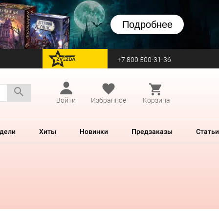
Подробнее
+7 800 500-31-36
перейти на Zvezda
Войти
Избранное
Корзина
дели
Хиты
Новинки
Предзаказы
Статьи