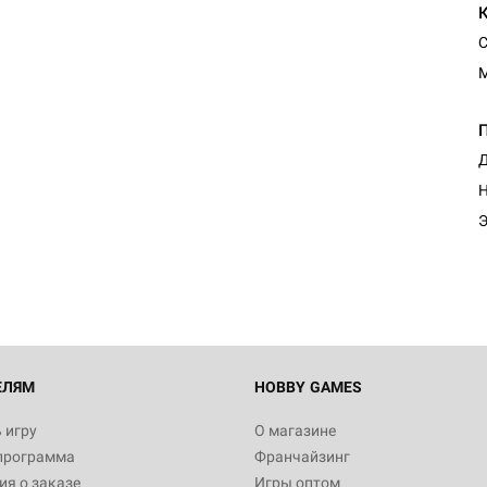
С
Д
Н
Э
ЕЛЯМ
HOBBY GAMES
 игру
О магазине
программа
Франчайзинг
я о заказе
Игры оптом