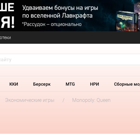
отеки
ККИ
Берсерк
MTG
НРИ
Сборные мо
Экономические игры
Monopoly: Queen
n