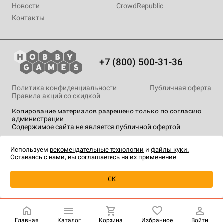
Новости
CrowdRepublic
Контакты
+7 (800) 500-31-36
Политика конфиденциальности
Публичная оферта
Правила акций со скидкой
Копирование материалов разрешено только по согласию
администрации
Содержимое сайта не является публичной офертой
На сайте Hobby Games применяются
рекомендательные
технологии
.
Используем
рекомендательные технологии
и
файлы куки.
Оставаясь с нами, вы соглашаетесь на их применение
Уведомить о наличии
OK
Главная
Каталог
Корзина
Избранное
Войти